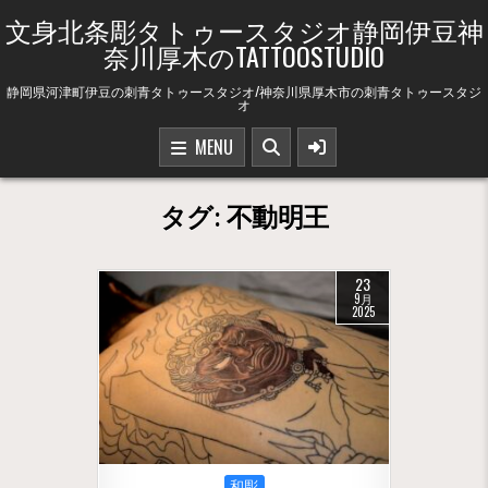
Skip to content
文身北条彫タトゥースタジオ静岡伊豆神
奈川厚木のTATTOOSTUDIO
静岡県河津町伊豆の刺青タトゥースタジオ/神奈川県厚木市の刺青タトゥースタジ
オ
MENU
タグ:
不動明王
23
9月
2025
Posted in
和彫