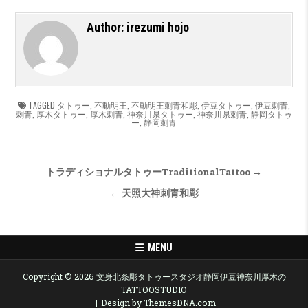
Author:
irezumi hojo
TAGGED
タトゥー
,
不動明王
,
不動明王刺青和彫
,
伊豆タトゥー
,
伊豆刺青
,
刺青
,
厚木タトゥー
,
厚木刺青
,
神奈川県タトゥー
,
神奈川県刺青
,
静岡タトゥ
ー
,
静岡刺青
投稿ナビゲーション
トラディショナルタトゥーTraditionalTattoo →
← 天照大神刺青和彫
MENU
Copyright © 2026 文身北条彫タトゥースタジオ静岡伊豆神奈川厚木の
TATTOOSTUDIO
Design by ThemesDNA.com