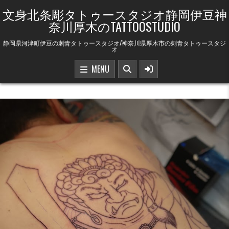
Skip to content
文身北条彫タトゥースタジオ静岡伊豆神
奈川厚木のTATTOOSTUDIO
静岡県河津町伊豆の刺青タトゥースタジオ/神奈川県厚木市の刺青タトゥースタジ
オ
MENU