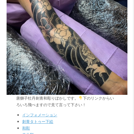
唐獅子牡丹刺青和彫りぼかしです。
下のリンクからい
ろいろ飛べますので見て言って下さい！
インフォメーション
刺青タトゥー下絵
和彫