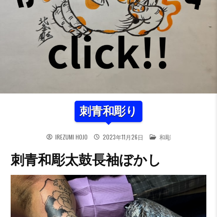
刺青和彫り
POSTED IN
IREZUMI HOJO
2023年11月26日
和彫
刺青和彫太鼓長袖ぼかし