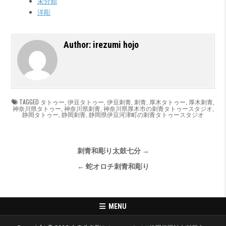
未分類
洋彫
Author:
irezumi hojo
TAGGED
タトゥー
,
伊豆タトゥー
,
伊豆刺青
,
刺青
,
厚木タトゥー
,
厚木刺青
,
神奈川県タトゥー
,
神奈川県刺青
,
神奈川県厚木市の刺青タトゥースタジオ
,
静岡タトゥー
,
静岡刺青
,
静岡県伊豆河津町の刺青タトゥースタジオ
投稿ナビゲーション
刺青和彫り太鼓七分 →
← 蛇オロチ刺青和彫り
MENU