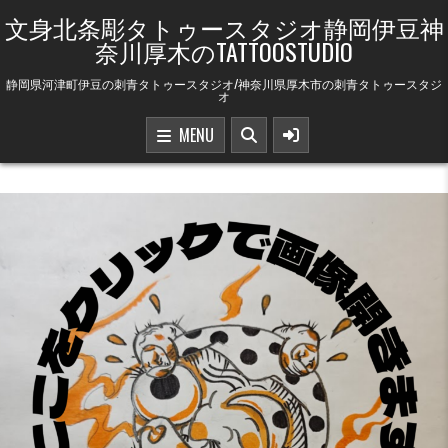
Skip to content
文身北条彫タトゥースタジオ静岡伊豆神
奈川厚木のTATTOOSTUDIO
静岡県河津町伊豆の刺青タトゥースタジオ/神奈川県厚木市の刺青タトゥースタジ
オ
MENU