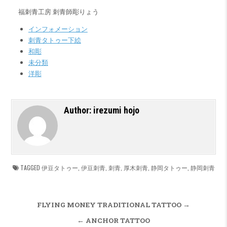
福刺青工房 刺青師彫りょう
インフォメーション
刺青タトゥー下絵
和彫
未分類
洋彫
Author:
irezumi hojo
TAGGED
伊豆タトゥー
,
伊豆刺青
,
刺青
,
厚木刺青
,
静岡タトゥー
,
静岡刺青
投稿ナビゲーション
FLYING MONEY TRADITIONAL TATTOO →
← ANCHOR TATTOO