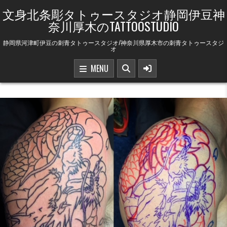
Skip to content
文身北条彫タトゥースタジオ静岡伊豆神
奈川厚木のTATTOOSTUDIO
静岡県河津町伊豆の刺青タトゥースタジオ/神奈川県厚木市の刺青タトゥースタジ
オ
MENU