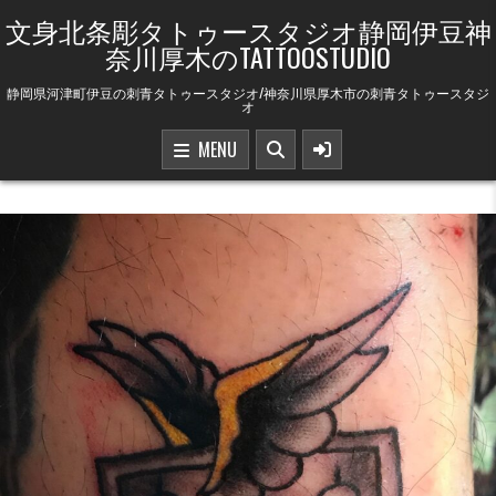
Skip to content
文身北条彫タトゥースタジオ静岡伊豆神
奈川厚木のTATTOOSTUDIO
静岡県河津町伊豆の刺青タトゥースタジオ/神奈川県厚木市の刺青タトゥースタジ
オ
MENU