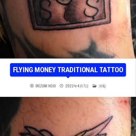
FLYING MONEY TRADITIONAL TATTOO
POSTED IN
IREZUMI HOJO
2022年4月7日
洋彫