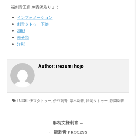
福刺青工房 刺青師彫りょう
インフォメーション
刺青タトゥー下絵
和彫
未分類
洋彫
Author:
irezumi hojo
TAGGED
伊豆タトゥー
,
伊豆刺青
,
厚木刺青
,
静岡タトゥー
,
静岡刺青
投稿ナビゲーション
麻柄文様刺青 →
← 龍刺青 PROCESS