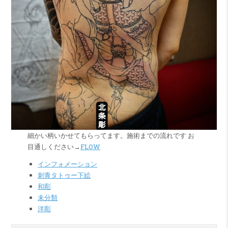
細かい柄いかせてもらってます。施術までの流れです お
目通しください→
FLOW
インフォメーション
刺青タトゥー下絵
和彫
未分類
洋彫