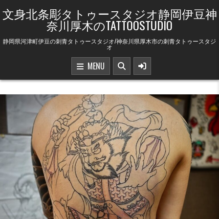
Skip to content
文身北条彫タトゥースタジオ静岡伊豆神
奈川厚木のTATTOOSTUDIO
静岡県河津町伊豆の刺青タトゥースタジオ/神奈川県厚木市の刺青タトゥースタジ
オ
MENU