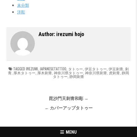
未分類
洋彫
Author:
irezumi hojo
TAGGED
IREZUMI
,
JAPANESETATTOO
,
タトゥー
,
伊豆タトゥー
,
伊豆刺青
,
刺
青
,
厚木タトゥー
,
厚木刺青
,
神奈川県タトゥー
,
神奈川県刺青
,
虎刺青
,
静岡
タトゥー
,
静岡刺青
投稿ナビゲーション
毘沙門天刺青和彫 →
← カバーアップタトゥー
MENU