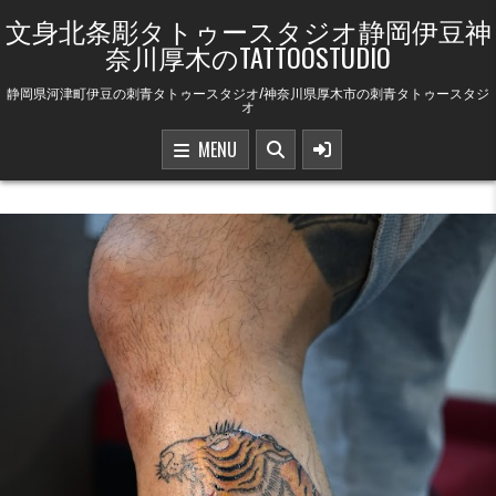
Skip to content
文身北条彫タトゥースタジオ静岡伊豆神
奈川厚木のTATTOOSTUDIO
静岡県河津町伊豆の刺青タトゥースタジオ/神奈川県厚木市の刺青タトゥースタジ
オ
MENU